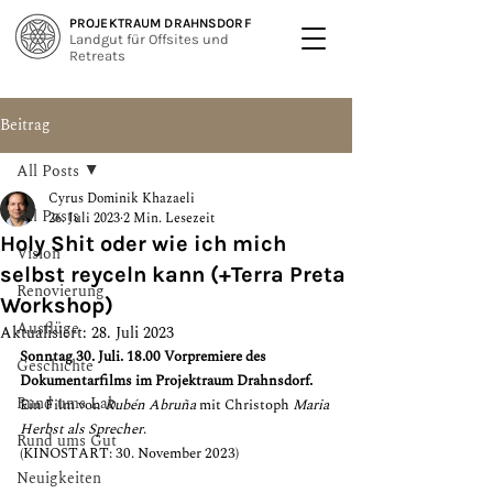
PROJEKTRAUM DRAHNSDORF
Landgut für Offsites und
Retreats
Beitrag
All Posts
Cyrus Dominik Khazaeli
All Posts
26. Juli 2023
2 Min. Lesezeit
Holy Shit oder wie ich mich
Vision
selbst reyceln kann (+Terra Preta
Renovierung
Workshop)
Ausflüge
Aktualisiert:
28. Juli 2023
Sonntag 30. Juli. 18.00 Vorpremiere des 
Geschichte
Dokumentarfilms im Projektraum Drahnsdorf.
Rund ums Lab
Ein Film von 
Rubén Abruña
 mit Christoph 
Maria 
Herbst als Sprecher
. 
Rund ums Gut
(KINOSTART: 30. November 2023)
Neuigkeiten