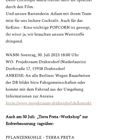
Denn 
Christoph Maria Herbst 
führt als Sprecher 
durch den Film.
Und unsere Bartenderin 
Adiam
 mit ihrem Team 
mixt für uns leckere Cocktails. Auch für das 
fürKino – Kino wichtige POPCORN ist gesorgt, 
ihr wisst ja, wir brauchen unsere Wertstoffe 
dringend.
WANN: Sonntag, 30. Juli 2023 18:00 Uhr
WO:  Projektraum Drahnsdorf (Niederlausitz) 
Dorfstraße 17, 15938 Drahnsdorf
ANREISE: An alle Berliner. Wegen Bauarbeiten 
der DB bildet bitte Fahrgemeinschaften oder
kommt mit dem Fahrrad aus der Umgebung
Informationen zur Anreise 
https://www.projektraum-drahnsdorf.de/kontakt
Auch am 30 Juli:  „Terra Preta -Workshop” zur 
Erdverbesserung  tagsüber:
PFLANZENKOHLE – TERRA PRETA