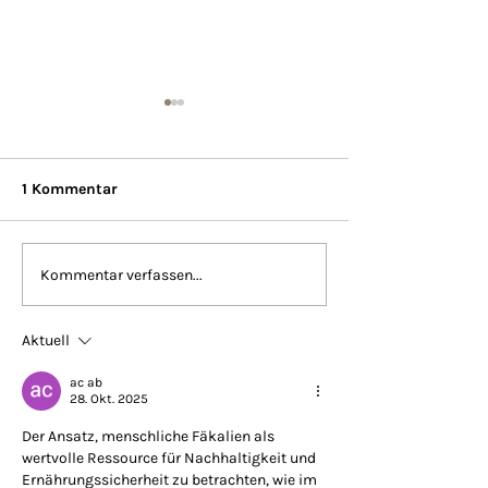
1 Kommentar
Restauration of Ruin´s
Superadobe-Sofa
Kommentar verfassen...
Heart
Die dicke Berta
Barbarella
Aktuell
ac ab
28. Okt. 2025
Der Ansatz, menschliche Fäkalien als 
wertvolle Ressource für Nachhaltigkeit und 
Ernährungssicherheit zu betrachten, wie im 