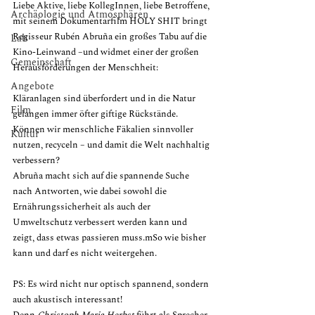
Liebe Aktive, liebe KollegInnen, liebe Betroffene, 
Archäologie und Atmosphären
mit seinem Dokumentarfilm HOLY SHIT bringt 
Regisseur Rubén Abruña ein großes Tabu auf die 
Lab
Kino-Leinwand –und widmet einer der großen 
Gemeinschaft
Herausforderungen der Menschheit:
Angebote
Kläranlagen sind überfordert und in die Natur 
Film
gelangen immer öfter giftige Rückstände. 
Können wir menschliche Fäkalien sinnvoller 
Kultur
nutzen, recyceln – und damit die Welt nachhaltig 
verbessern?
Abruña macht sich auf die spannende Suche 
nach Antworten, wie dabei sowohl die 
Ernährungssicherheit als auch der 
Umweltschutz verbessert werden kann und
zeigt, dass etwas passieren muss.mSo wie bisher 
kann und darf es nicht weitergehen.
PS: Es wird nicht nur optisch spannend, sondern 
auch akustisch interessant!