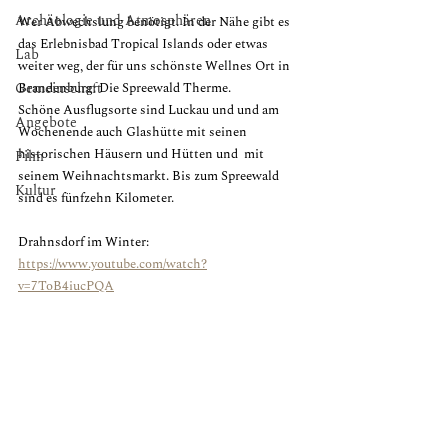
Archäologie und Atmosphären
Wer Abwechslung benötigt. In der Nähe gibt es 
das Erlebnisbad Tropical Islands oder etwas 
Lab
weiter weg, der für uns schönste Wellnes Ort in 
Gemeinschaft
Brandenburg: Die Spreewald Therme.  
Schöne Ausflugsorte sind Luckau und und am 
Angebote
Wochenende auch Glashütte mit seinen 
historischen Häusern und Hütten und  mit 
Film
seinem Weihnachtsmarkt. Bis zum Spreewald 
Kultur
sind es fünfzehn Kilometer.
Drahnsdorf im Winter:
https://www.youtube.com/watch?
v=7ToB4iucPQA