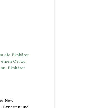
em die Ekskäret-
 einen Ort zu 
ann. Ekskäret 
he New 
, Experten und 