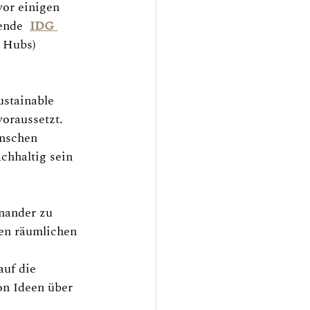
or einigen 
ende  
IDG 
 Hubs) 
ustainable 
oraussetzt. 
enschen 
chhaltig sein 
nander zu 
hen räumlichen 
auf die 
on Ideen über 