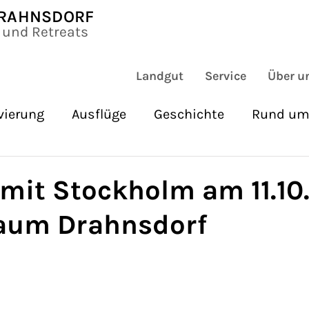
DRAHNSDORF
s und Retreats
Landgut
Service
Über u
vierung
Ausflüge
Geschichte
Rund um
keiten
Archäologie und Atmosphären
Lab
it Stockholm am 11.10
raum Drahnsdorf
ltur