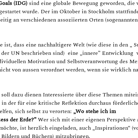
oals (IDG) 
sind eine globale Bewegung geworden, die v
gestartet wurde. Der im Oktober in Stockholm stattfind
zeitig an verschiedenen assoziierten Orten (sogenannten
 ist, dass eine nachhaltigere Welt (wie diese in den „ S
der UN beschrieben sind)  eine „innere” Entwicklung  v
individuellen Motivation und Selbstverantwortung des M
icht von aussen verordnet werden, wenn sie wirklich na
soll dazu dienen Interessierte über diese Themen mitei
 in der für eine kritische Reflektion durchaus förderlic
elfen, sich selbst zu verorten: 
„Wo stehe ich im 
ess der Erde?”
 Wer sich mit einer eigenen Perspektive 
chte, ist herzlich eingeladen, auch „Inspirationen“ (v
 Bildern und Büchern) mitzubringen.