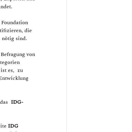
ndet.
 Foundation 
ifizieren, die 
 nötig sind.
 Befragung von 
tegorien 
st es,  zu 
 Entwicklung 
das  
IDG-
ite 
IDG 