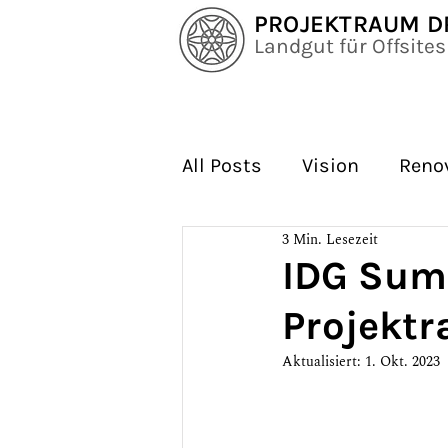
PROJEKTRAUM 
Landgut für Offsite
All Posts
Vision
Reno
3 Min. Lesezeit
Rund ums Gut
Neuig
IDG Summ
Projekt
Angebote
Film
Ku
Aktualisiert:
1. Okt. 2023