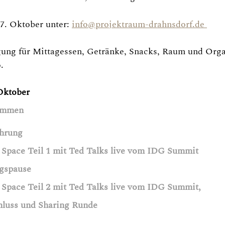
. Oktober unter: 
info@projektraum-drahnsdorf.de 
ng für Mittagessen, Getränke, Snacks, Raum und Organ
. 
Oktober 
	Ankommen 
inführung 
13.00 	Open Space Teil 1 mit Ted Talks live vom IDG Summit
0 	Mittagspause 
17.00 	Open Space Teil 2 mit Ted Talks live vom IDG Summit,
		Abschluss und Sharing Runde 